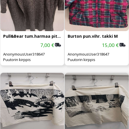
Pull&Bear tum.harmaa pitkä neule S
Burton pun.vihr. takki M
7,00 €
15,00 €
AnonymousUser318647
AnonymousUser318647
Puutorin kirppis
Puutorin kirppis