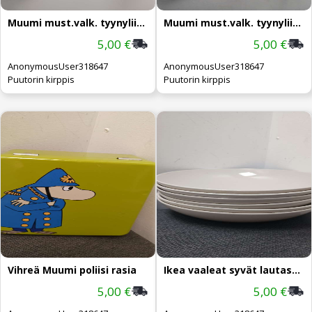
Muumi must.valk. tyynyliina
Muumi must.valk. tyynyliina
5,00 €
5,00 €
AnonymousUser318647
AnonymousUser318647
Puutorin kirppis
Puutorin kirppis
Vihreä Muumi poliisi rasia
Ikea vaaleat syvät lautaset 6kpl
5,00 €
5,00 €