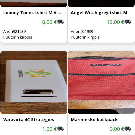
Looney Tunes tshirt M VINTAGE 90's
Angel Witch grey tshirt M
8,00 €
15,00 €
Anon921939
Anon921939
Puutorin kirppis
Puutorin kirppis
Varavirta 4C Strategies
Marimekko backpack
1,00 €
9,00 €