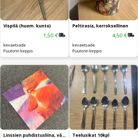
Vispilä (huom. kunto)
Peltirasia, kerroksellinen
1,50 €
4,50 €
kevaetsade
kevaetsade
Puutorin kirppis
Puutorin kirppis
Linssien puhdistusliina, värikäs
Teelusikat 10kpl