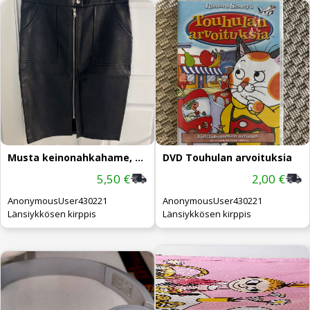
Musta keinonahkahame, koko 44, vetok.
DVD Touhulan arvoituksia
5,50 €
2,00 €
AnonymousUser430221
AnonymousUser430221
Länsiykkösen kirppis
Länsiykkösen kirppis