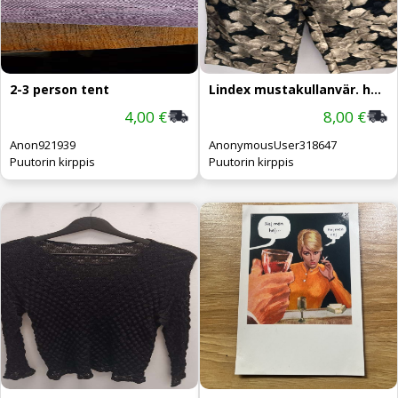
2-3 person tent
Lindex mustakullanvär. housut 40
4,00 €
8,00 €
Anon921939
AnonymousUser318647
Puutorin kirppis
Puutorin kirppis