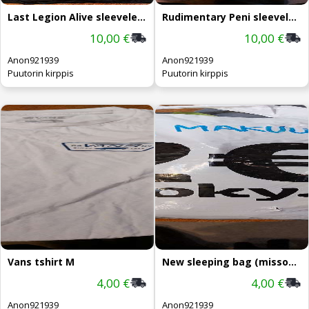
Last Legion Alive sleeveless tshirt
Rudimentary Peni sleeveless tshirt
10,00 €
10,00 €
Anon921939
Anon921939
Puutorin kirppis
Puutorin kirppis
Vans tshirt M
New sleeping bag (missouter bag)
4,00 €
4,00 €
Anon921939
Anon921939