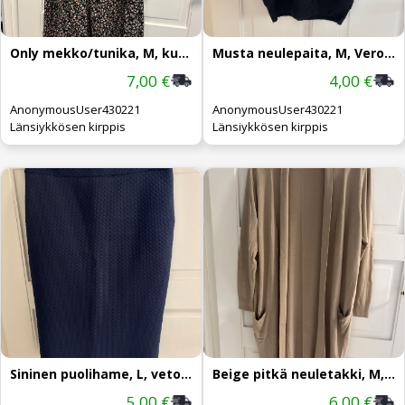
Only mekko/tunika, M, kukkakuvio
Musta neulepaita, M, Vero Moda, lyh.hiha
7,00 €
4,00 €
AnonymousUser430221
AnonymousUser430221
Länsiykkösen kirppis
Länsiykkösen kirppis
Sininen puolihame, L, vetoketju takana
Beige pitkä neuletakki, M, My wear
5,00 €
6,00 €