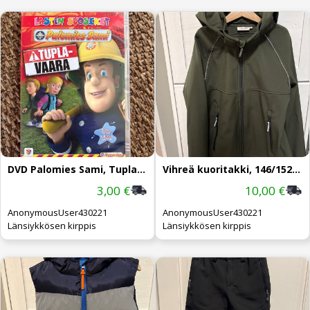
DVD Palomies Sami, Tuplavaara
Vihreä kuoritakki, 146/152, Kayoba
3,00 €
10,00 €
AnonymousUser430221
AnonymousUser430221
Länsiykkösen kirppis
Länsiykkösen kirppis