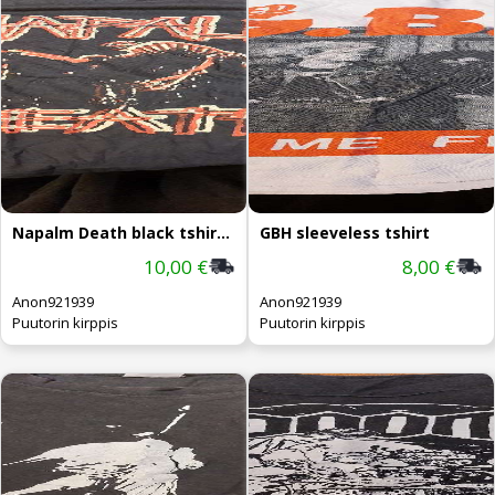
Napalm Death black tshirt L
GBH sleeveless tshirt
10,00 €
8,00 €
Anon921939
Anon921939
Puutorin kirppis
Puutorin kirppis