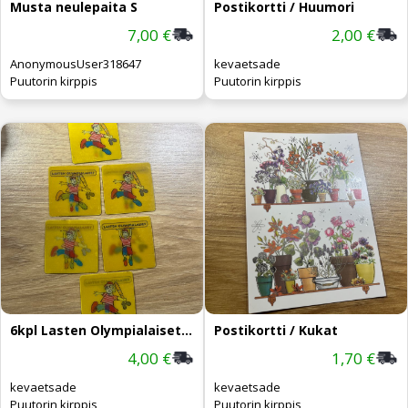
Musta neulepaita S
Postikortti / Huumori
7,00 €
2,00 €
AnonymousUser318647
kevaetsade
Puutorin kirppis
Puutorin kirppis
6kpl Lasten Olympialaiset magneetteja
Postikortti / Kukat
4,00 €
1,70 €
kevaetsade
kevaetsade
Puutorin kirppis
Puutorin kirppis