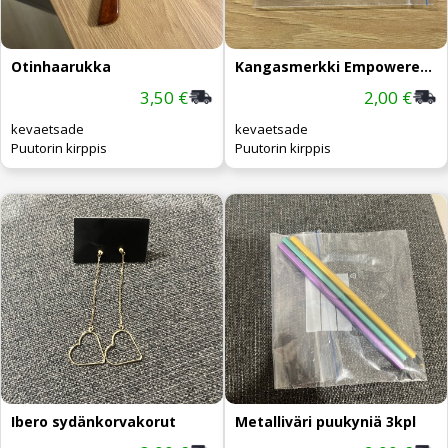
Otinhaarukka
Kangasmerkki Empowered Women
3,50 €
2,00 €
kevaetsade
kevaetsade
Puutorin kirppis
Puutorin kirppis
Ibero sydänkorvakorut
Metalliväri puukyniä 3kpl