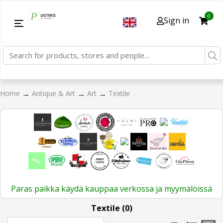
0
Sign in
→
→
→
Home
Antique & Art
Art
Textile
Paras paikka käydä kauppaa verkossa ja myymälöissä
Textile (0)