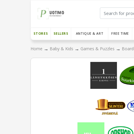
STORES
SELLERS
ANTIQUE & ART
FREE TIME
→
→
→
Home
Baby & Kids
Games & Puzzles
Board