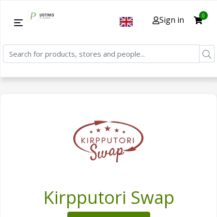
0
Sign in
Kirpputori Swap