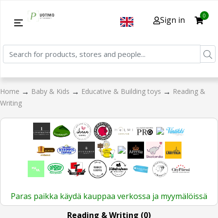
0
Sign in
→
→
→
Home
Baby & Kids
Educative & Building toys
Reading &
Writing
Paras paikka käydä kauppaa verkossa ja myymälöissä
Reading & Writing (0)