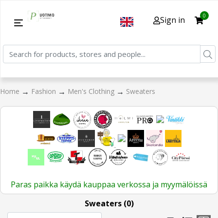
0
Sign in
→
→
→
Home
Fashion
Men's Clothing
Sweaters
Paras paikka käydä kauppaa verkossa ja myymälöissä
Sweaters (0)