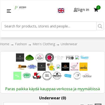
0
Sign in
→
→
→
Home
Fashion
Men's Clothing
Underwear
Paras paikka käydä kauppaa verkossa ja myymälöissä
Underwear (0)