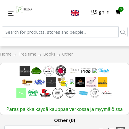
0
Sign in
→
→
→
Home
Free time
Books
Other
Paras paikka käydä kauppaa verkossa ja myymälöissä
Other (0)