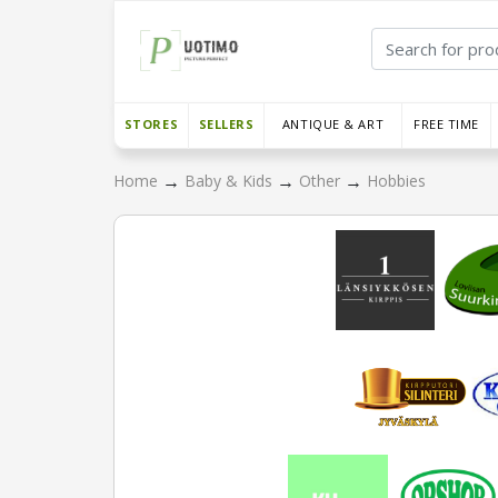
STORES
SELLERS
ANTIQUE & ART
FREE TIME
→
→
→
Home
Baby & Kids
Other
Hobbies