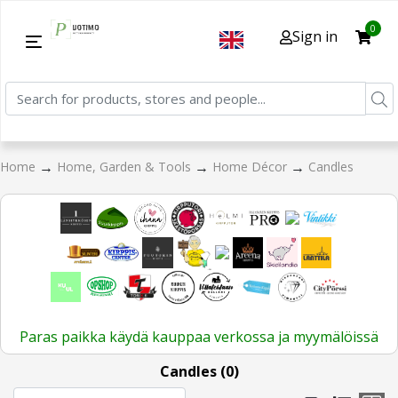
0
Sign in
→
→
→
Home
Home, Garden & Tools
Home Décor
Candles
Paras paikka käydä kauppaa verkossa ja myymälöissä
Candles (0)