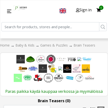
0
Sign in
→
→
→
Home
Baby & Kids
Games & Puzzles
Brain Teasers
Paras paikka käydä kauppaa verkossa ja myymälöissä
Brain Teasers (0)