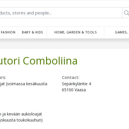
FASHION
BABY & KIDS
HOME, GARDEN & TOOLS
GAMES,
utori Comboliina
rs:
Contact:
jat (voimassa kesäkuusta
Sepänkyläntie 4
65100 Vaasa
n ja kevään aukioloajat
yskuusta toukokuuhun)