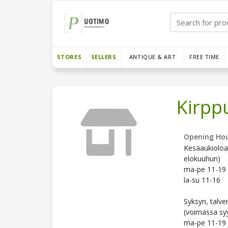
STORES
SELLERS
ANTIQUE & ART
FREE TIME
Kirpp
Opening Hou
Kesäaukioloa
elokuuhun)
ma-pe 11-19
la-su 11-16
Syksyn, talve
(voimassa sy
ma-pe 11-19