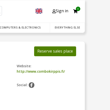
0
Sign in
 COMPUTERS & ELECTRONICS
EVERYTHING ELSE
Reserve sales place
Website:
http://www.combokirppis.fi/
Social: