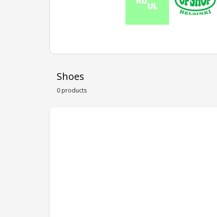
Shoes
0 products