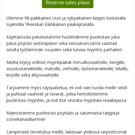
Reserve sales place
Olemme 98-paikkainen Uusi ja nykyaikainen kirppis loistavalla
sijainnilla Ylivieskan Kärkkäisen pääkäytävällä.
Käyttäessäsi palveluitamme huolehdimme puolestasi joka
päivä pöytäsi siistinäpidon sekä siivouksen,tämä säästää
sinulta työläimmän osuuden sekä turvaa myyntisi parhaiten.
Meiltä löytyy erilliset myyntipaikat mm.ulkovaatteille, kengille,
sisustustarvikkeille, matoille, verhoille, lastentarvikkeille, leluille,
kirjoille sekä äitiysvaatteille.
Tarjoamme myös täyspalvelua, eli voit vain tuoda meille siistit
ja puhtaat vaatteet ja tavarat, jotka hinnoittelemme
puolestasi myyntiin, ja voit itse seurata myyntiäsi reaaliajassa.
Mainostamme puolestasi pöytääsi ja satunnaisia tärppejä
somekanavillamme!
Lämpimästi tervetuloa meille, laitetaan yhdessä tarpeettomat