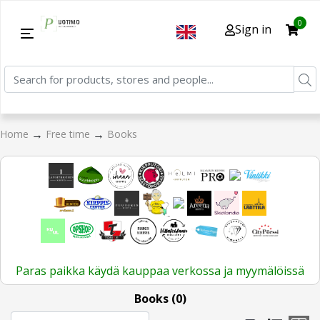
0
Sign in
→
→
Home
Free time
Books
Paras paikka käydä kauppaa verkossa ja myymälöissä
Books (0)