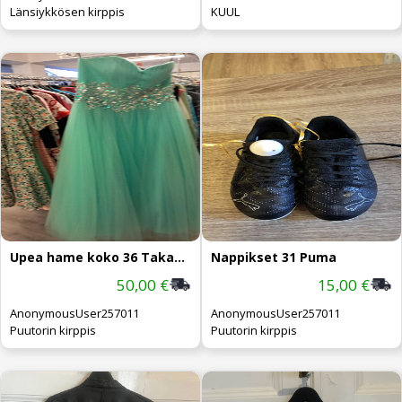
Länsiykkösen kirppis
KUUL
Upea hame koko 36 Takaa säädettävä
Nappikset 31 Puma
50,00 €
15,00 €
AnonymousUser257011
AnonymousUser257011
Puutorin kirppis
Puutorin kirppis