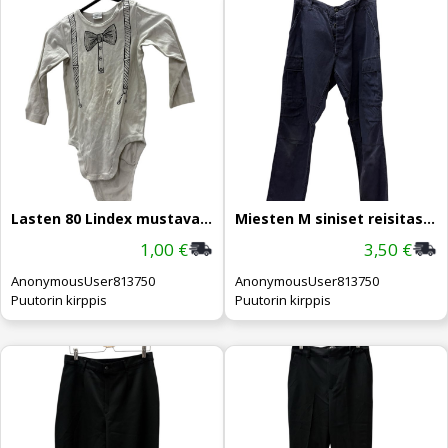
Lasten 80 Lindex mustavalkoinen body
Miesten M siniset reisitaskuhousut
1,00 €
3,50 €
AnonymousUser813750
AnonymousUser813750
Puutorin kirppis
Puutorin kirppis