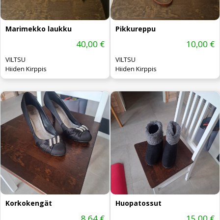
Marimekko laukku
Pikkureppu
40,00 €
10,00 €
VILTSU
VILTSU
Hiiden Kirppis
Hiiden Kirppis
Korkokengät
Huopatossut
8,64 €
15,00 €