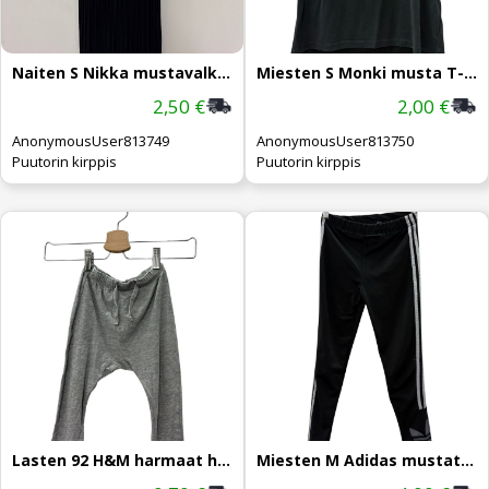
Naiten S Nikka mustavalk mekko ruusulla
Miesten S Monki musta T-Paita
2,50 €
2,00 €
AnonymousUser813749
AnonymousUser813750
Puutorin kirppis
Puutorin kirppis
Lasten 92 H&M harmaat housut
Miesten M Adidas mustat verkkarit