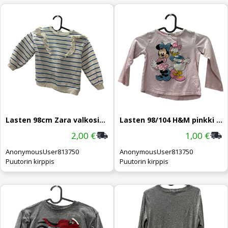
Lasten 98cm Zara valkosininen raitapaita
Lasten 98/104 H&M pinkki Disney paita
2,00 €
1,00 €
AnonymousUser813750
AnonymousUser813750
Puutorin kirppis
Puutorin kirppis