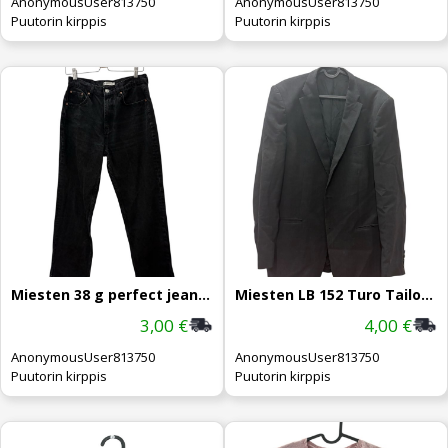
AnonymousUser813750
AnonymousUser813750
Puutorin kirppis
Puutorin kirppis
Miesten 38 g perfect jeans mustat farkut
Miesten LB 152 Turo Tailor harmaa takki
3,00 €
4,00 €
AnonymousUser813750
AnonymousUser813750
Puutorin kirppis
Puutorin kirppis