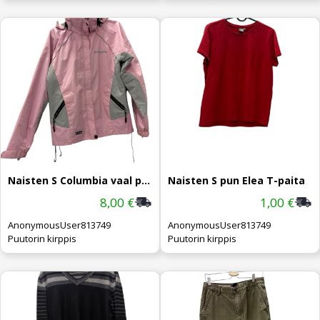
Naisten S Columbia vaal pun takki
Naisten S pun Elea T-paita
8,00 €
1,00 €
AnonymousUser813749
AnonymousUser813749
Puutorin kirppis
Puutorin kirppis