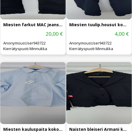
Miesten farkut MAC jeans koko 35/32
Miesten tuulip.housut koko: XL
20,00 €
4,00 €
AnonymousUser943722
AnonymousUser943722
Kierrätyspuoti Minnukka
Kierrätyspuoti Minnukka
Miesten kauluspaita koko: 41/42 UUSI
Naisten bleiseri Armani koko: 38