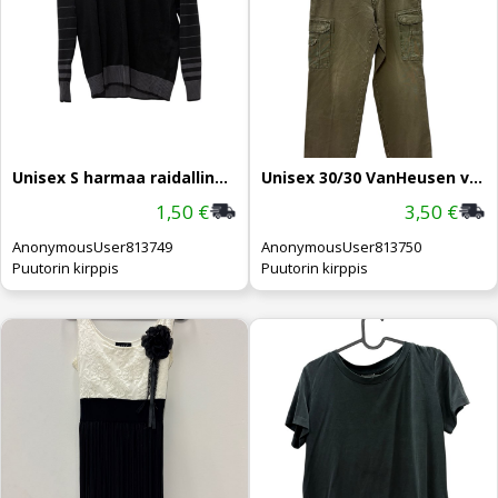
Unisex S harmaa raidallinen neulepaita
Unisex 30/30 VanHeusen vihertävät housut
1,50 €
3,50 €
AnonymousUser813749
AnonymousUser813750
Puutorin kirppis
Puutorin kirppis