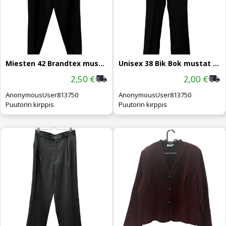
Miesten 42 Brandtex mustat housut
Unisex 38 Bik Bok mustat housut
2,50 €
2,00 €
AnonymousUser813750
AnonymousUser813750
Puutorin kirppis
Puutorin kirppis