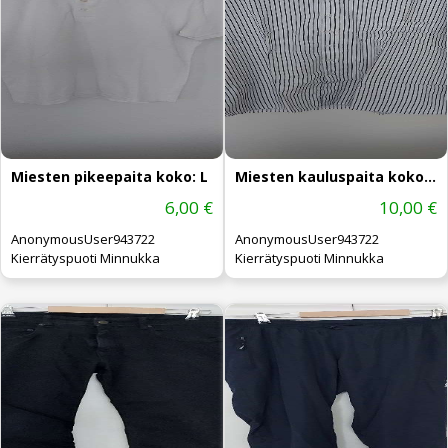
Miesten pikeepaita koko: L
Miesten kauluspaita koko: L UUSI
6,00 €
10,00 €
AnonymousUser943722
AnonymousUser943722
Kierrätyspuoti Minnukka
Kierrätyspuoti Minnukka