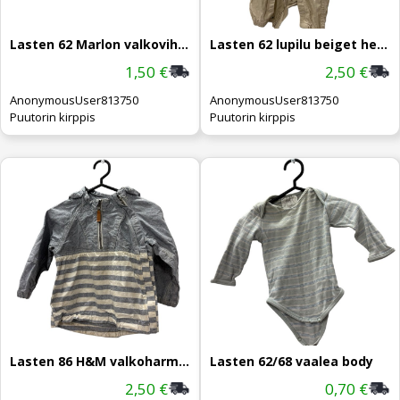
Lasten 62 Marlon valkovihreä paita
Lasten 62 lupilu beiget henkselihousut
1,50 €
2,50 €
AnonymousUser813750
AnonymousUser813750
Puutorin kirppis
Puutorin kirppis
Lasten 86 H&M valkoharmaa takki
Lasten 62/68 vaalea body
2,50 €
0,70 €