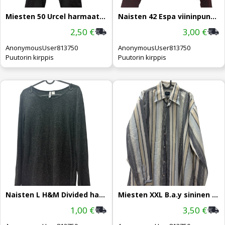
Miesten 50 Urcel harmaat housut
Naisten 42 Espa viininpunainen takki
2,50 €
3,00 €
AnonymousUser813750
AnonymousUser813750
Puutorin kirppis
Puutorin kirppis
Naisten L H&M Divided harmaa paita
Miesten XXL B.a.y sininen kauluspaita
1,00 €
3,50 €