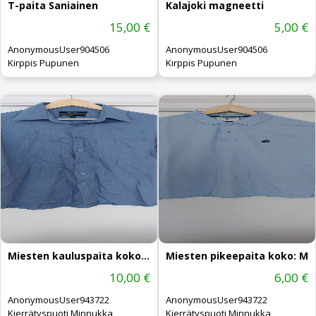
T-paita Saniainen
Kalajoki magneetti
15,00 €
5,00 €
AnonymousUser904506
AnonymousUser904506
Kirppis Pupunen
Kirppis Pupunen
Miesten kauluspaita koko: L 41/42 UUSI
Miesten pikeepaita koko: M
10,00 €
6,00 €
AnonymousUser943722
AnonymousUser943722
Kierrätyspuoti Minnukka
Kierrätyspuoti Minnukka