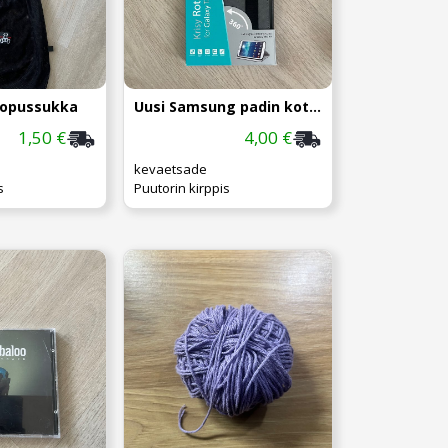
kopussukka
Uusi Samsung padin kotelo
1,50 €
4,00 €
kevaetsade
s
Puutorin kirppis