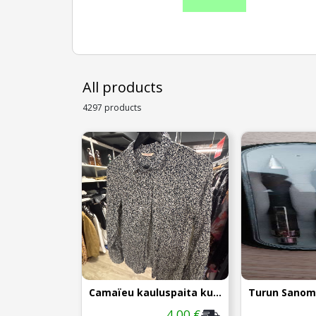
All products
4297 products
Camaïeu kauluspaita kukka
4,00 €