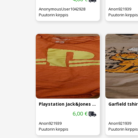
AnonymousUser1042928
Anon921939
Puutorin kirppis
Puutorin kirppis
Playstation Jack&Jones tshirt
Garfield tshir
6,00 €
Anon921939
Anon921939
Puutorin kirppis
Puutorin kirppis