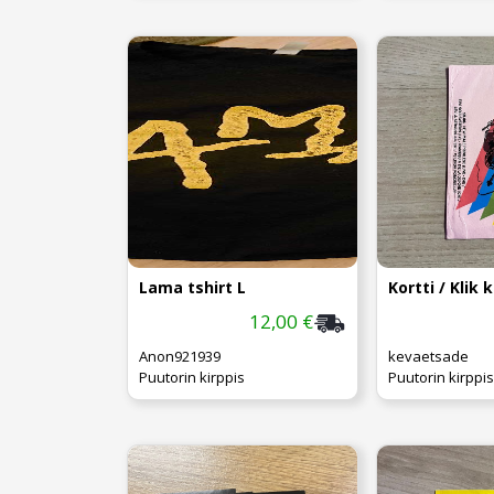
Lama tshirt L
Kortti / Klik 
12,00 €
Anon921939
kevaetsade
Puutorin kirppis
Puutorin kirppis