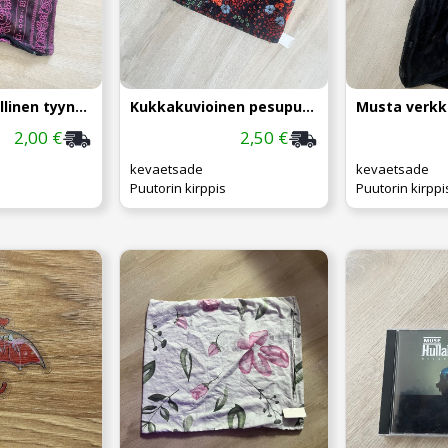
Violetti kuviollinen tyynyliina
Kukkakuvioinen pesupussi
Musta verk
2,00 €
2,50 €
kevaetsade
kevaetsade
Puutorin kirppis
Puutorin kirppi