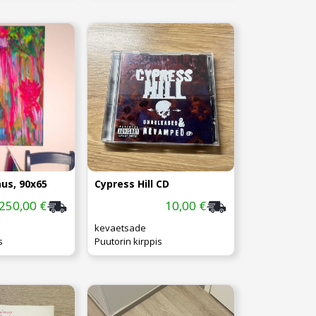
us, 90x65
Cypress Hill CD
250,00 €
10,00 €
kevaetsade
s
Puutorin kirppis