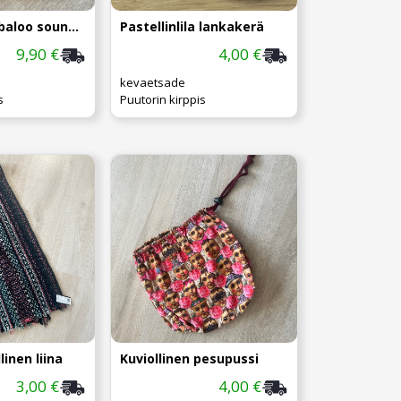
Muse - Hullabaloo soundtrack, 2CD
Pastellinlila lankakerä
9,90 €
4,00 €
kevaetsade
s
Puutorin kirppis
inen liina
Kuviollinen pesupussi
3,00 €
4,00 €