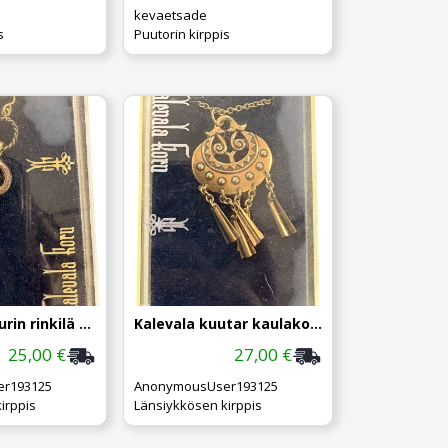
kevaetsade
s
Puutorin kirppis
Kalevala viipurin rinkilä korvakorut
Kalevala kuutar kaulakoru
25,00 €
27,00 €
r193125
AnonymousUser193125
irppis
Länsiykkösen kirppis