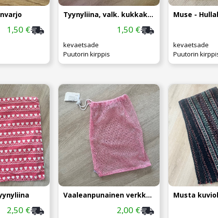
envarjo
Tyynyliina, valk. kukkakuvio
1,50 €
1,50 €
kevaetsade
kevaetsade
Puutorin kirppis
Puutorin kirppi
yynyliina
Vaaleanpunainen verkkopussi
Musta kuvioll
2,50 €
2,00 €