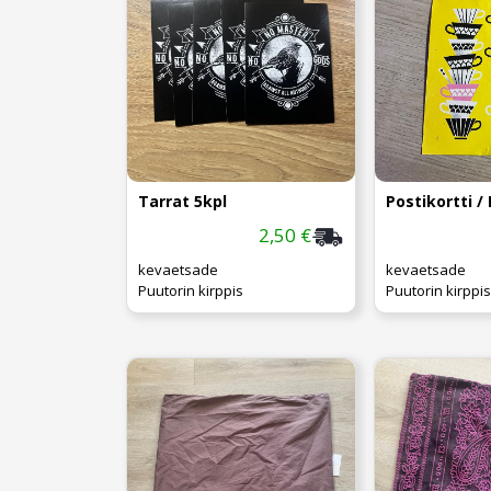
Tarrat 5kpl
Postikortti /
2,50 €
kevaetsade
kevaetsade
Puutorin kirppis
Puutorin kirppis