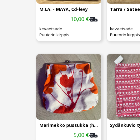
M.I.A. - MAYA, Cd-levy
Tarra / Sate
10,00 €
kevaetsade
kevaetsade
Puutorin kirppis
Puutorin kirppis
Marimekko pussukka (huom. kunto)
Sydänkuvio t
5,00 €