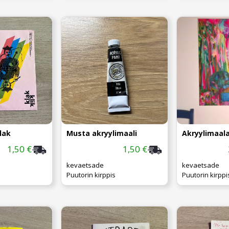
klak
Musta akryylimaali
Akryylimaala
1,50 €
1,50 €
kevaetsade
kevaetsade
Puutorin kirppis
Puutorin kirppi