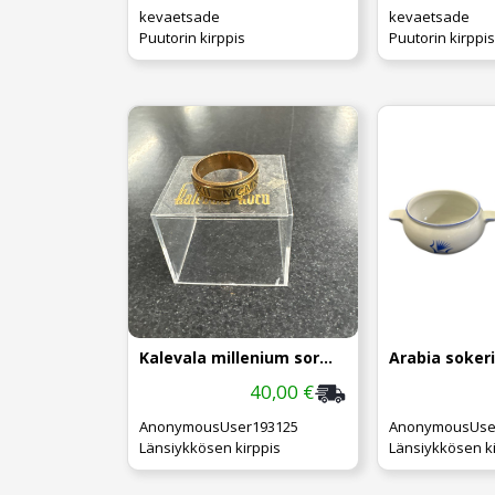
kevaetsade
kevaetsade
Puutorin kirppis
Puutorin kirppis
Kalevala millenium sormus
40,00 €
AnonymousUser193125
AnonymousUse
Länsiykkösen kirppis
Länsiykkösen ki