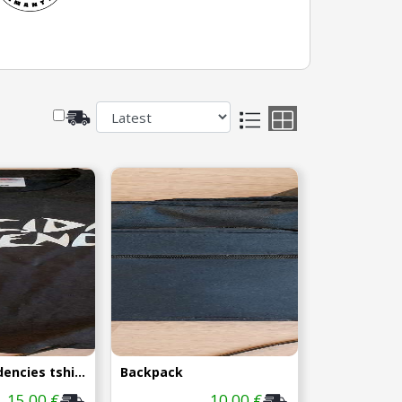
Suicidal Tendencies tshirt L
Backpack
15,00 €
10,00 €