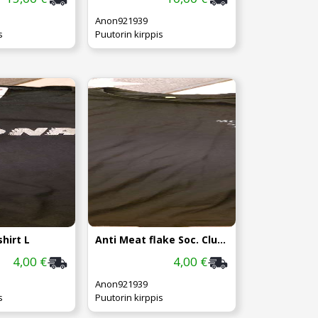
Anon921939
s
Puutorin kirppis
hirt L
Anti Meat flake Soc. Club tshirt L
4,00 €
4,00 €
Anon921939
s
Puutorin kirppis